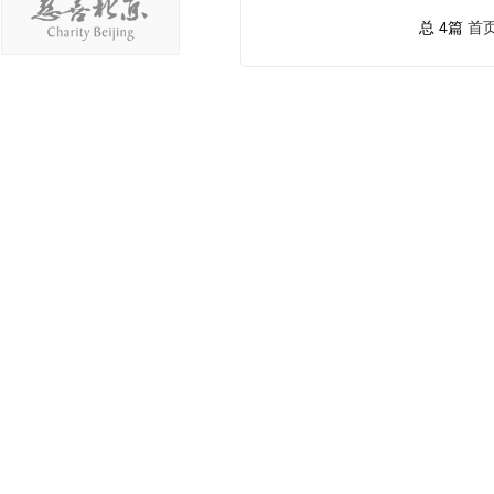
总 4篇
首