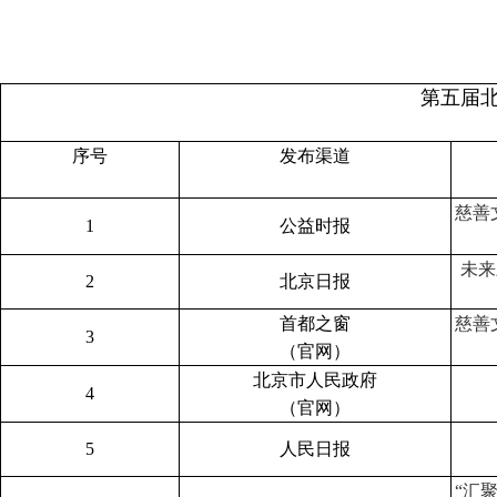
第五届
序号
发布渠道
慈善
1
公益时报
未来
2
北京日报
首都之窗
慈善
3
（官网）
北京市人民政府
4
（官网）
5
人民日报
“汇