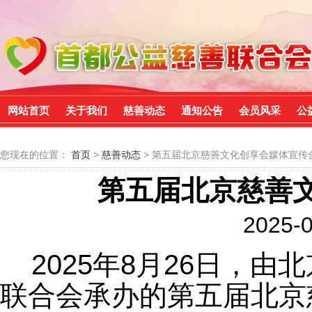
网站首页
关于我们
慈善动态
通知公告
会员风采
公
您现在的位置：
首页
>
慈善动态
> 第五届北京慈善文化创享会媒体宣传
第五届北京慈善
2025-0
2025年8月26日，
联合会承办的第五届北京