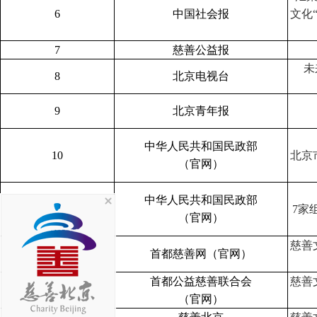
6
中国社会报
文化
7
慈善公益报
未
8
北京电视台
9
北京青年报
中华人民共和国民政部
10
北京
（官网）
中华人民共和国民政部
11
7家
（官网）
慈善
12
首都慈善网（官网）
首都公益慈善联合会
慈善
13
（官网）