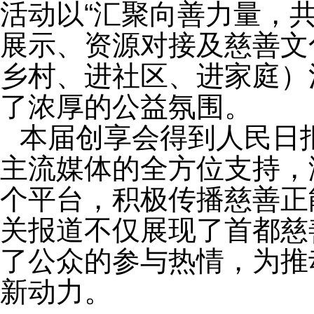
活动以“汇聚向善力量，
展示、资源对接及慈善文
乡村、进社区、进家庭）
了浓厚的公益氛围。
本届创享会得到人民日
主流媒体的全方位支持，
个平台，积极传播慈善正
关报道不仅展现了首都慈
了公众的参与热情，为推
新动力。